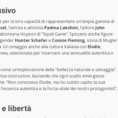
usivo
elte per la loro capacità di rappresentare un’ampia gamma di
sel
, l’attrice e attivista
Padma Lakshmi
, l’attore
John
udcoreana Hoyeon di “Squid Game”. Spiccano anche figure
nsgender
Hunter Schafer
e
Connie Fleming
, icona di Mugler
u
. Un omaggio anche alla cultura italiana con
Elodie
,
nea, selezionata per incarnare una sensualità autentica e
 come un’esplorazione della “bellezza naturale e selvaggia”.
enza costruzioni, lasciando che ogni scatto emergesse
nte. “Non conoscevo Elodie, ma ho subito capito la sua
l’essenza autentica e la forza vitale dei nostri protagonisti”,
e libertà