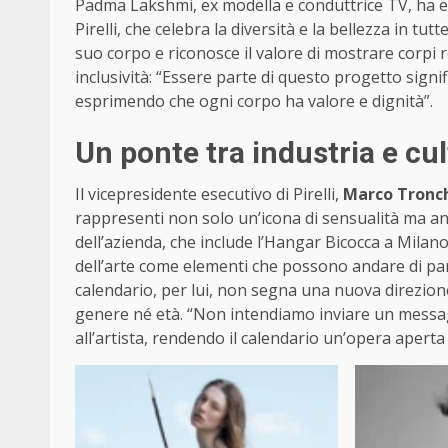
Padma Lakshmi, ex modella e conduttrice TV, ha e
Pirelli, che celebra la diversità e la bellezza in tu
suo corpo e riconosce il valore di mostrare corpi 
inclusività: “Essere parte di questo progetto signi
esprimendo che ogni corpo ha valore e dignità”.
Un ponte tra industria e cu
Il vicepresidente esecutivo di Pirelli,
Marco Tronch
rappresenti non solo un’icona di sensualità ma anch
dell’azienda, che include l’Hangar Bicocca a Milano.
dell’arte come elementi che possono andare di par
calendario, per lui, non segna una nuova direzio
genere né età. “Non intendiamo inviare un messagg
all’artista, rendendo il calendario un’opera apert