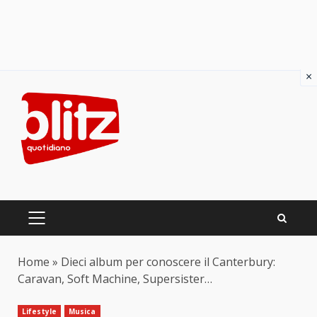
×
Skip
to
content
PRIMARY
MENU
Home
»
Dieci album per conoscere il Canterbury:
Caravan, Soft Machine, Supersister…
Lifestyle
Musica