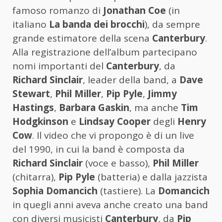
famoso romanzo di
Jonathan Coe
(in
italiano
La banda dei brocchi
), da sempre
grande estimatore della scena
Canterbury
.
Alla registrazione dell’album partecipano
nomi importanti del
Canterbury
, da
Richard Sinclair
, leader della band, a
Dave
Stewart
,
Phil Miller
,
Pip Pyle
,
Jimmy
Hastings
,
Barbara Gaskin
, ma anche
Tim
Hodgkinson
e
Lindsay Cooper
degli
Henry
Cow
. Il video che vi propongo è di un live
del 1990, in cui la band è composta da
Richard Sinclair
(voce e basso),
Phil Miller
(chitarra),
Pip Pyle
(batteria) e dalla jazzista
Sophia Domancich
(tastiere). La
Domancich
in quegli anni aveva anche creato una band
con diversi musicisti
Canterbury
, da
Pip