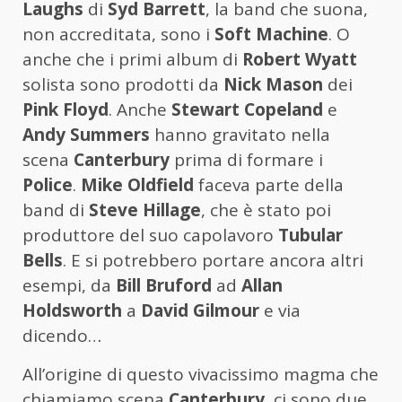
Laughs
di
Syd Barrett
, la band che suona,
non accreditata, sono i
Soft Machine
. O
anche che i primi album di
Robert Wyatt
solista sono prodotti da
Nick Mason
dei
Pink Floyd
. Anche
Stewart Copeland
e
Andy Summers
hanno gravitato nella
scena
Canterbury
prima di formare i
Police
.
Mike Oldfield
faceva parte della
band di
Steve Hillage
, che è stato poi
produttore del suo capolavoro
Tubular
Bells
. E si potrebbero portare ancora altri
esempi, da
Bill Bruford
ad
Allan
Holdsworth
a
David Gilmour
e via
dicendo…
All’origine di questo vivacissimo magma che
chiamiamo scena
Canterbury
, ci sono due