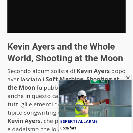
Kevin Ayers and the Whole
World, Shooting at the Moon
Secondo album solista di
Kevin Ayers
dopo
aver lasciato i
Soft Machine
,
Shooting at
the Moon
fu pubblicato nel 1970. Si tratta
anche in questo caso di un condensato di
tutti gli elementi del Canterbury sound nel
tipico songwriting elegante e raffinato di
Kevin Ayers
, che però ha un tocco di follia
ESPERTI ALLARME
e dadaismo che lo avvicina di più agli
Cosa fare