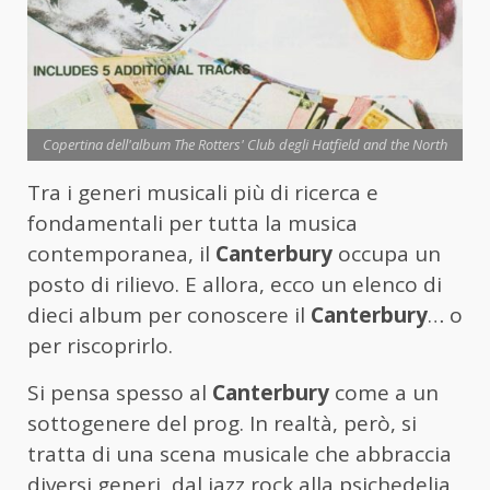
Copertina dell'album The Rotters' Club degli Hatfield and the North
Tra i generi musicali più di ricerca e
fondamentali per tutta la musica
contemporanea, il
Canterbury
occupa un
posto di rilievo. E allora, ecco un elenco di
dieci album per conoscere il
Canterbury
… o
per riscoprirlo.
Si pensa spesso al
Canterbury
come a un
sottogenere del prog. In realtà, però, si
tratta di una scena musicale che abbraccia
diversi generi, dal jazz rock alla psichedelia,