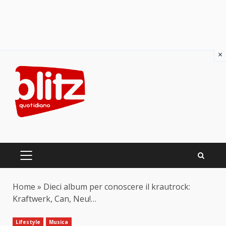
×
Skip
to
content
PRIMARY
MENU
Home
»
Dieci album per conoscere il krautrock:
Kraftwerk, Can, Neu!…
Lifestyle
Musica