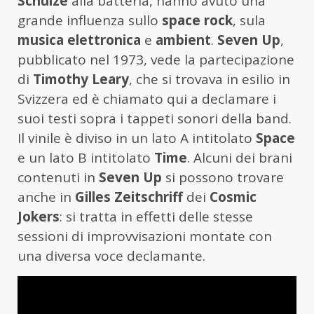
Schulze
alla batteria, hanno avuto una
grande influenza sullo
space rock
, sula
musica elettronica
e
ambient
.
Seven Up
,
pubblicato nel 1973, vede la partecipazione
di
Timothy Leary
, che si trovava in esilio in
Svizzera ed è chiamato qui a declamare i
suoi testi sopra i tappeti sonori della band.
Il vinile è diviso in un lato A intitolato
Space
e un lato B intitolato
Time
. Alcuni dei brani
contenuti in
Seven Up
si possono trovare
anche in
Gilles Zeitschriff
dei
Cosmic
Jokers
: si tratta in effetti delle stesse
sessioni di improvvisazioni montate con
una diversa voce declamante.