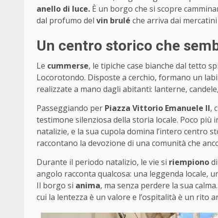
anello di luce.
È un borgo che si scopre camminand
dal profumo del
vin brulé
che arriva dai mercatini 
Un centro storico che semb
Le
cummerse
, le tipiche case bianche dal tetto sp
Locorotondo. Disposte a cerchio, formano un labiri
realizzate a mano dagli abitanti: lanterne, candele, 
Passeggiando per
Piazza Vittorio Emanuele II
, 
testimone silenziosa della storia locale. Poco più in
natalizie, e la sua cupola domina l’intero centro sto
raccontano la devozione di una comunità che ancor
Durante il periodo natalizio, le vie si
riempiono
di
angolo racconta qualcosa: una leggenda locale, un
Il borgo si
anima
, ma senza perdere la sua calma.
cui la lentezza è un valore e l’ospitalità è un rito a