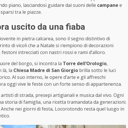
o piano, lasciandosi guidare dai suoni delle
campane
e
sparsi tra le piazze.
ra uscito da una fiaba
iovente in pietra calcarea, sono il segno distintivo di
nto di vicoli che a Natale si riempiono di decorazioni
festoni intrecciati con nastri rossi e rami d’alloro.
cuore del borgo, si incontra la
Torre dell’Orologio
,
 là, la
Chiesa Madre di San Giorgio
brilla sotto le luci
rico. Al suo interno, le opere d’arte e gli affreschi
a oggi vive le feste con un forte senso di appartenenza.
 artisti di strada, presepi artigianali e musica dal vivo. Ogni
a storia di famiglia, una ricetta tramandata da generazioni.
 Anche nei giorni di festa, Locorotondo resta quel luogo in
ntico.