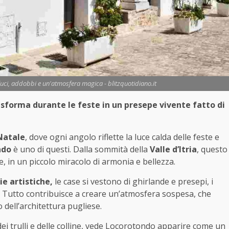
: luci, addobbi e un'atmosfera magica - blitzquotidiano.it
rasforma durante le feste in un presepe vivente fatto di
Natale
, dove ogni angolo riflette la luce calda delle feste e
ndo
è uno di questi. Dalla sommità della
Valle d’Itria
, questo
, in un piccolo miracolo di armonia e bellezza.
ie artistiche,
le case si vestono di ghirlande e presepi, i
vo. Tutto contribuisce a creare un’atmosfera sospesa, che
 dell’architettura pugliese.
dei trulli e delle colline, vede Locorotondo apparire come un