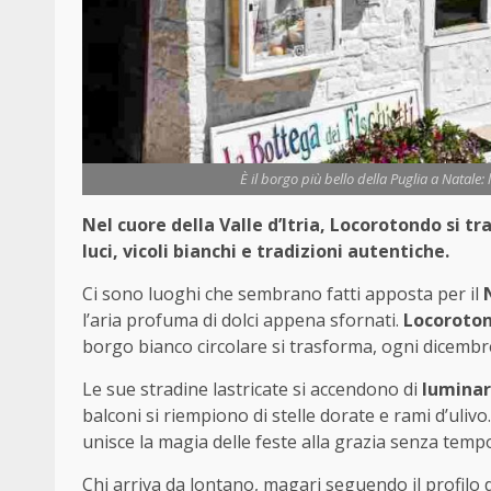
È il borgo più bello della Puglia a Natale
Nel cuore della Valle d’Itria, Locorotondo si t
luci, vicoli bianchi e tradizioni autentiche.
Ci sono luoghi che sembrano fatti apposta per il
l’aria profuma di dolci appena sfornati.
Locoroto
borgo bianco circolare si trasforma, ogni dicembre
Le sue stradine lastricate si accendono di
luminar
balconi si riempiono di stelle dorate e rami d’uli
unisce la magia delle feste alla grazia senza tempo
Chi arriva da lontano, magari seguendo il profilo 