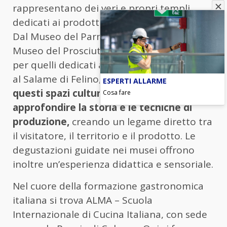
rappresentano dei veri e propri templi
dedicati ai prodotti simbolo della regione.
Dal Museo del Parmigiano Reggiano al
Museo del Prosciutto di Parma, passando
per quelli dedicati alla Pasta, al Pomodoro,
al Salame di Felino, al Culatello e al Vino
,
ESPERTI ALLARME
questi spazi culturali permettono di
Cosa fare
approfondire la storia e le tecniche di
produzione,
creando un legame diretto tra
il visitatore, il territorio e il prodotto. Le
degustazioni guidate nei musei offrono
inoltre un’esperienza didattica e sensoriale.
Nel cuore della formazione gastronomica
italiana si trova ALMA – Scuola
Internazionale di Cucina Italiana, con sede