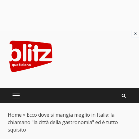
×
Skip
to
content
PRIMARY
MENU
Home
»
Ecco dove si mangia meglio in Italia: la
chiamano "la città della gastronomia" ed è tutto
squisito