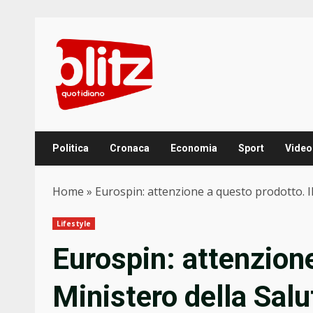
Skip
to
content
Politica
Cronaca
Economia
Sport
Video
Home
»
Eurospin: attenzione a questo prodotto. Il
Lifestyle
Eurospin: attenzione
Ministero della Salut