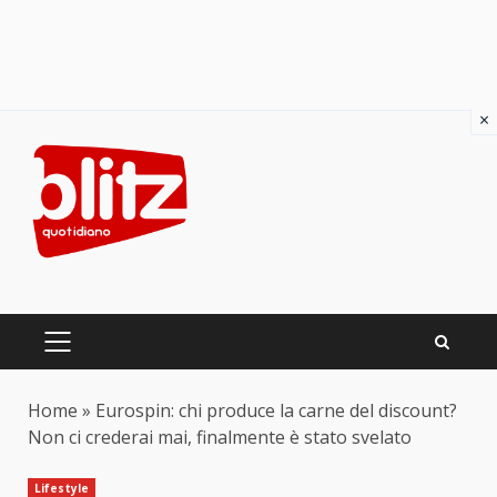
×
Skip
to
content
PRIMARY
MENU
Home
»
Eurospin: chi produce la carne del discount?
Non ci crederai mai, finalmente è stato svelato
Lifestyle