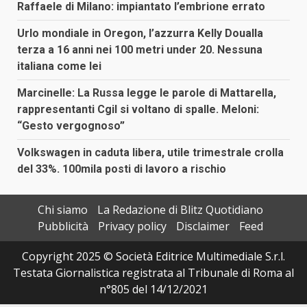
Raffaele di Milano: impiantato l’embrione errato
Urlo mondiale in Oregon, l’azzurra Kelly Doualla
terza a 16 anni nei 100 metri under 20. Nessuna
italiana come lei
Marcinelle: La Russa legge le parole di Mattarella,
rappresentanti Cgil si voltano di spalle. Meloni:
“Gesto vergognoso”
Volkswagen in caduta libera, utile trimestrale crolla
del 33%. 100mila posti di lavoro a rischio
Chi siamo
La Redazione di Blitz Quotidiano
Pubblicità
Privacy policy
Disclaimer
Feed
Copyright 2025 © Società Editrice Multimediale S.r.l.
Testata Giornalistica registrata al Tribunale di Roma al
n°805 del 14/12/2021