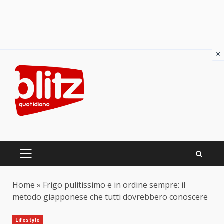
×
Skip
to
content
PRIMARY
MENU
Home
»
Frigo pulitissimo e in ordine sempre: il
metodo giapponese che tutti dovrebbero conoscere
Lifestyle