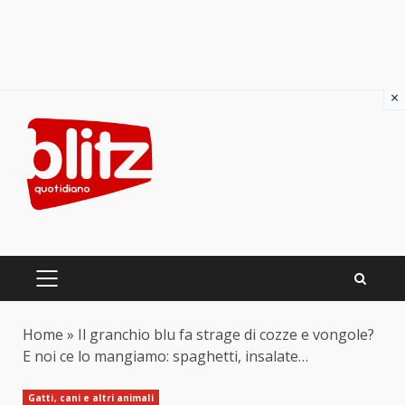
×
Skip
to
content
PRIMARY
MENU
Home
»
Il granchio blu fa strage di cozze e vongole?
E noi ce lo mangiamo: spaghetti, insalate…
Gatti, cani e altri animali