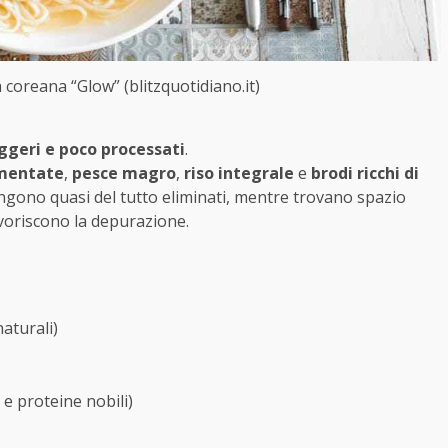
a coreana “Glow” (blitzquotidiano.it)
leggeri e poco processati
.
rmentate
,
pesce magro
,
riso integrale
e
brodi ricchi di
 vengono quasi del tutto eliminati, mentre trovano spazio
avoriscono la depurazione.
aturali)
 e proteine nobili)