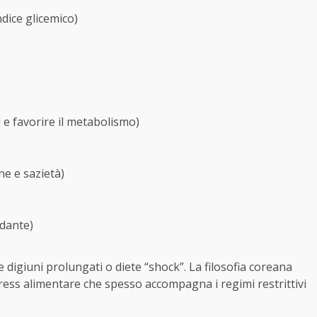
ndice glicemico)
 e favorire il metabolismo)
e e sazietà)
idante)
e digiuni prolungati o diete “shock”. La filosofia coreana
tress alimentare che spesso accompagna i regimi restrittivi