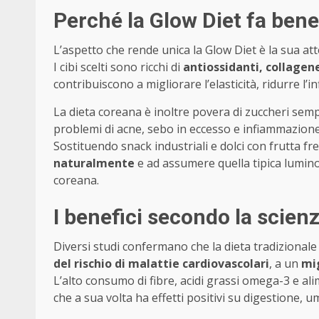
Perché la Glow Diet fa bene
L’aspetto che rende unica la Glow Diet è la sua at
I cibi scelti sono ricchi di
antiossidanti, collagene
contribuiscono a migliorare l’elasticità, ridurre l
La dieta coreana è inoltre povera di zuccheri sempli
problemi di acne, sebo in eccesso e infiammazion
Sostituendo snack industriali e dolci con frutta fre
naturalmente
e ad assumere quella tipica luminos
coreana.
I benefici secondo la scien
Diversi studi confermano che la dieta tradizionale
del rischio di malattie cardiovascolari
, a un
mig
L’alto consumo di fibre, acidi grassi omega-3 e ali
che a sua volta ha effetti positivi su digestione, u