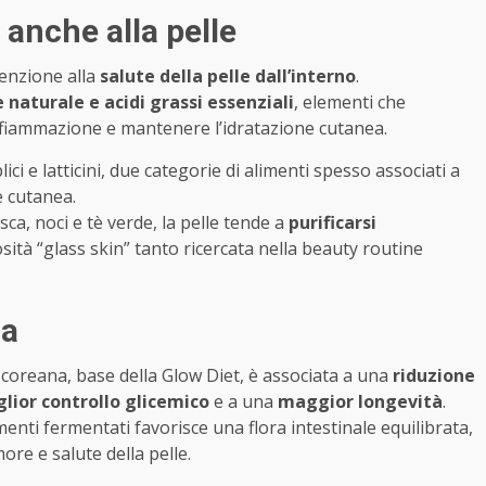
 anche alla pelle
tenzione alla
salute della pelle dall’interno
.
 naturale e acidi grassi essenziali
, elementi che
’infiammazione e mantenere l’idratazione cutanea.
ci e latticini, due categorie di alimenti spesso associati a
e cutanea.
sca, noci e tè verde, la pelle tende a
purificarsi
ità “glass skin” tanto ricercata nella beauty routine
za
 coreana, base della Glow Diet, è associata a una
riduzione
lior controllo glicemico
e a una
maggior longevità
.
menti fermentati favorisce una flora intestinale equilibrata,
more e salute della pelle.