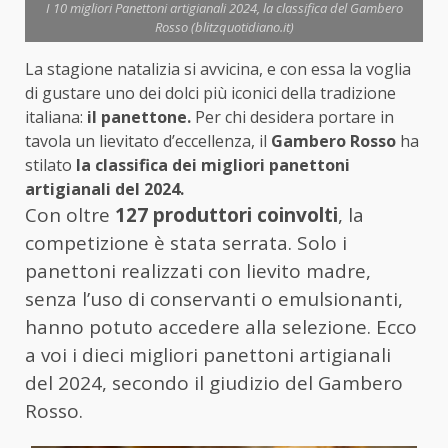
I 10 migliori Panettoni artigianali 2024, la classifica del Gambero
Rosso (blitzquotidiano.it)
La stagione natalizia si avvicina, e con essa la voglia
di gustare uno dei dolci più iconici della tradizione
italiana:
il panettone.
Per chi desidera portare in
tavola un lievitato d’eccellenza, il
Gambero Rosso
ha
stilato
la classifica dei migliori panettoni
artigianali del 2024.
Con oltre
127 produttori coinvolti
, la
competizione è stata serrata. Solo i
panettoni realizzati con lievito madre,
senza l’uso di conservanti o emulsionanti,
hanno potuto accedere alla selezione. Ecco
a voi i dieci migliori panettoni artigianali
del 2024, secondo il giudizio del Gambero
Rosso.