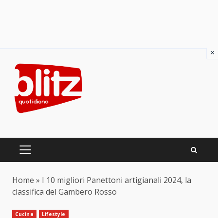
×
Skip
to
content
PRIMARY
MENU
Home
»
I 10 migliori Panettoni artigianali 2024, la
classifica del Gambero Rosso
Cucina
Lifestyle