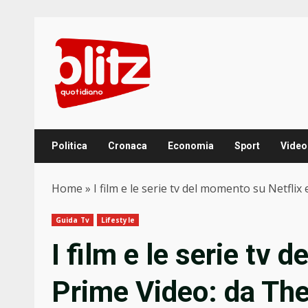
Skip
to
content
Politica
Cronaca
Economia
Sport
Video
Home
»
I film e le serie tv del momento su Netfli
Guida Tv
Lifestyle
I film e le serie tv 
Prime Video: da Th