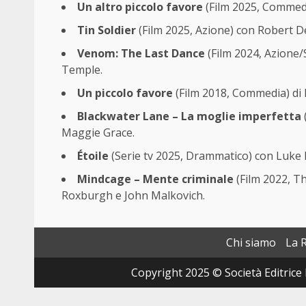
Un altro piccolo favore
(Film 2025, Commedia
Tin Soldier
(Film 2025, Azione) con Robert D
Venom: The Last Dance
(Film 2024, Azione/S
Temple.
Un piccolo favore
(Film 2018, Commedia) di P
Blackwater Lane – La moglie imperfetta
Maggie Grace.
Étoile
(Serie tv 2025, Drammatico) con Luke 
Mindcage – Mente criminale
(Film 2022, Th
Roxburgh e John Malkovich.
Chi siamo
La 
Copyright 2025 © Società Editrice 