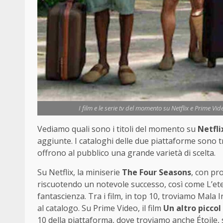
I film e le serie tv del momento su Netflix e Prime Vi
Vediamo quali sono i titoli del momento su
Netfli
aggiunte. I cataloghi delle due piattaforme sono t
offrono al pubblico una grande varietà di scelta.
Su Netflix, la miniserie
The Four Seasons
, con pr
riscuotendo un notevole successo, così come L’et
fantascienza. Tra i film, in top 10, troviamo Mal
al catalogo. Su Prime Video, il film
Un altro piccol
10 della piattaforma, dove troviamo anche Étoile, 