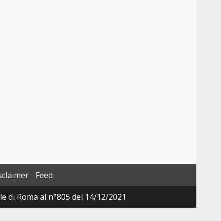
sclaimer
Feed
ale di Roma al n°805 del 14/12/2021