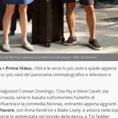
deo: da The Four Seasons a Un altro piccolo favore - Blitz Quotidiano
x
e
Prime Video
, i film e le serie tv più viste e quelle appena
ra i più vasti del panorama cinematografico e televisivo e
otagonisti Colman Domingo, Tina Fey e Steve Carell, sta
ernauta, serie tv basata sull’omonimo fumetto di
a Influencia e la commedia Nonnas, entrambi appena aggiunti
 favore
, con Anna Kendrick e Blake Lively, è ancora nella to
serie tv ambientata nel mondo della danza, e Tin Soldier,