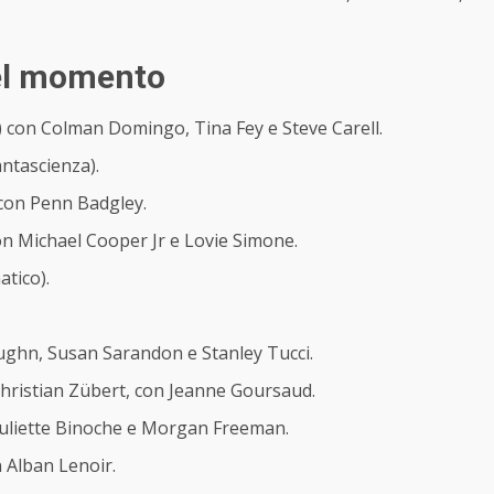
 del momento
 con Colman Domingo, Tina Fey e Steve Carell.
ntascienza).
 con Penn Badgley.
n Michael Cooper Jr e Lovie Simone.
atico).
ughn, Susan Sarandon e Stanley Tucci.
 Christian Zübert, con Jeanne Goursaud.
 Juliette Binoche e Morgan Freeman.
n Alban Lenoir.