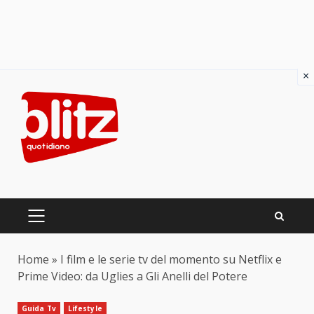
×
Skip
to
content
PRIMARY
MENU
Home
»
I film e le serie tv del momento su Netflix e
Prime Video: da Uglies a Gli Anelli del Potere
Guida Tv
Lifestyle