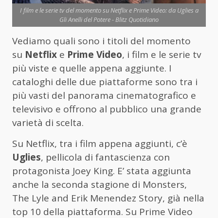
I film e le serie tv del momento su Netflix e Prime Video: da Uglies a
Gli Anelli del Potere - Blitz Quotidiano
Vediamo quali sono i titoli del momento
su
Netflix
e
Prime Video
, i film e le serie tv
più viste e quelle appena aggiunte. I
cataloghi delle due piattaforme sono tra i
più vasti del panorama cinematografico e
televisivo e offrono al pubblico una grande
varietà di scelta.
Su Netflix, tra i film appena aggiunti, c’è
Uglies
, pellicola di fantascienza con
protagonista Joey King. E’ stata aggiunta
anche la seconda stagione di Monsters,
The Lyle and Erik Menendez Story, già nella
top 10 della piattaforma. Su Prime Video