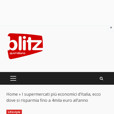
×
Skip
to
content
PRIMARY
MENU
Home
»
I supermercati più economici d’Italia, ecco
dove si risparmia fino a 4mila euro all’anno
Lifestyle