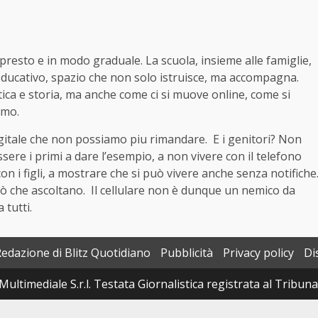
presto e in modo graduale. La scuola, insieme alle famiglie,
 educativo, spazio che non solo istruisce, ma accompagna.
ca e storia, ma anche come ci si muove online, come si
rmo.
gitale che non possiamo piu rimandare. E i genitori? Non
ere i primi a dare l’esempio, a non vivere con il telefono
n i figli, a mostrare che si può vivere anche senza notifiche
iò che ascoltano. Il cellulare non è dunque un nemico da
 tutti.
Redazione di Blitz Quotidiano
Pubblicità
Privacy policy
Di
Multimediale S.r.l. Testata Giornalistica registrata al Tribun