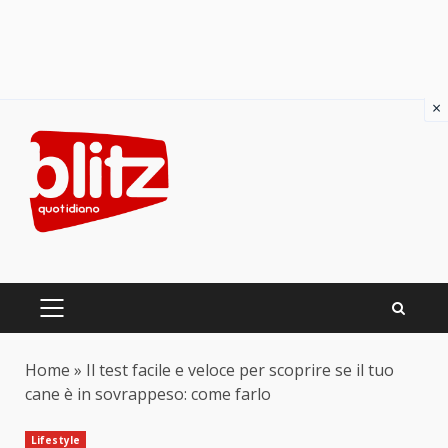
×
Skip
to
content
PRIMARY
MENU
Home
»
Il test facile e veloce per scoprire se il tuo
cane è in sovrappeso: come farlo
Lifestyle