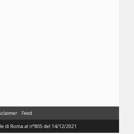
sclaimer
Feed
ale di Roma al n°805 del 14/12/2021