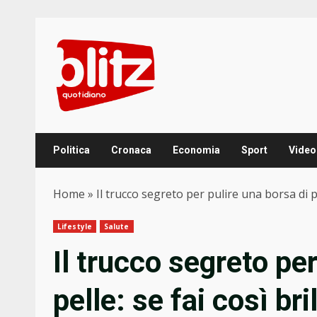
Skip
to
content
Politica
Cronaca
Economia
Sport
Video
Home
»
Il trucco segreto per pulire una borsa di pe
Lifestyle
Salute
Il trucco segreto per
pelle: se fai così br