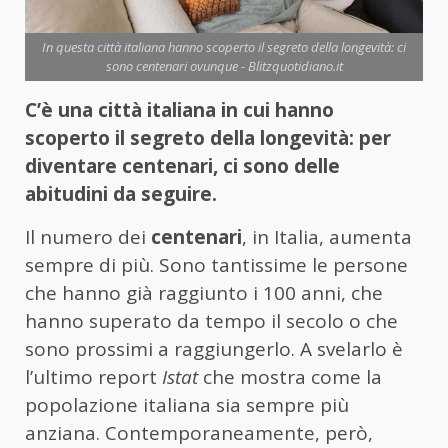
In questa città italiana hanno scoperto il segreto della longevità: ci
sono centenari ovunque - Blitzquotidiano.it
C’è una città italiana in cui hanno
scoperto il segreto della longevità: per
diventare centenari, ci sono delle
abitudini da seguire.
Il numero dei
centenari
, in Italia, aumenta
sempre di più. Sono tantissime le persone
che hanno già raggiunto i 100 anni, che
hanno superato da tempo il secolo o che
sono prossimi a raggiungerlo. A svelarlo è
l’ultimo report
Istat
che mostra come la
popolazione italiana sia sempre più
anziana. Contemporaneamente, però,