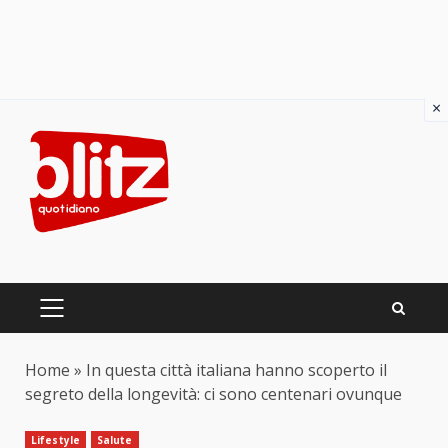
×
Skip
to
content
PRIMARY
MENU
Home
»
In questa città italiana hanno scoperto il
segreto della longevità: ci sono centenari ovunque
Lifestyle
Salute