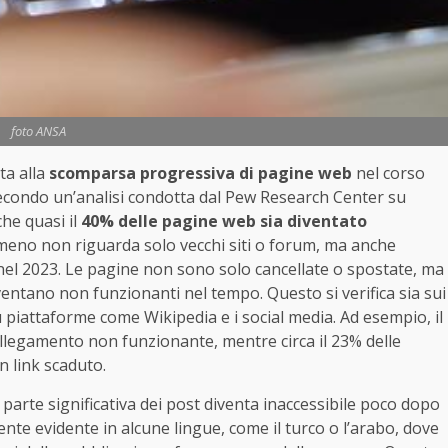
foto ANSA
ta alla
scomparsa progressiva di pagine web
nel corso
econdo un’analisi condotta dal Pew Research Center su
che quasi il
40% delle pagine web sia diventato
omeno non riguarda solo vecchi siti o forum, ma anche
i nel 2023. Le pagine non sono solo cancellate o spostate, ma
ventano non funzionanti nel tempo. Questo si verifica sia sui
 su piattaforme come Wikipedia e i social media. Ad esempio, il
llegamento non funzionante, mentre circa il 23% delle
 link scaduto.
a parte significativa dei post diventa inaccessibile poco dopo
te evidente in alcune lingue, come il turco o l’arabo, dove