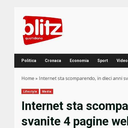
Skip
to
content
Politica
Cronaca
Economia
Sport
Video
Home
»
Internet sta scomparendo, in dieci anni s
Lifestyle
Media
Internet sta scompar
svanite 4 pagine we