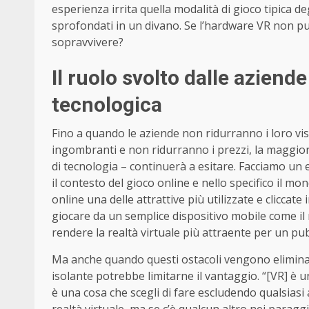
esperienza irrita quella modalità di gioco tipica 
sprofondati in un divano. Se l’hardware VR non può
sopravvivere?
Il ruolo svolto dalle aziend
tecnologica
Fino a quando le aziende non ridurranno i loro vi
ingombranti e non ridurranno i prezzi, la maggior p
di tecnologia – continuerà a esitare. Facciamo un
il contesto del gioco online e nello specifico il 
online una delle attrattive più utilizzate e cliccate 
giocare da un semplice dispositivo mobile come i
rendere la realtà virtuale più attraente per un pu
Ma anche quando questi ostacoli vengono eliminati,
isolante potrebbe limitarne il vantaggio. “[VR] è u
è una cosa che scegli di fare escludendo qualsiasi a
realtà virtuale, ma se c’è qualcun altro nei paraggi