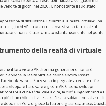
 di nicchia rispetto al resto dell’industria dei giochi (ha
 vendite di giochi nel 2020). E nonostante il suo stato
ressione di disillusione riguardo alla realtà virtuale”, ha
ore di giochi VR. In un certo senso si sono fatti male al
enerazione non si è trasformato istantaneamente nel ponte
trumento della realtà di virtuale
erché il loro visore VR di prima generazione non si è
”. Sebbene la realtà virtuale debba ancora essere
e Facebook, Valve e Sony sono impegnate a cercare di far
 per sviluppare hardware e giochi VR. Ci sono sviluppi
ffrontare alcune sfide. Vale a dire, le cuffie ingombranti e i
sa più di un chilo e deve essere fissata saldamente al viso di
e dopo mezz’ora di gioco la tua energia si esaurisce. Quest