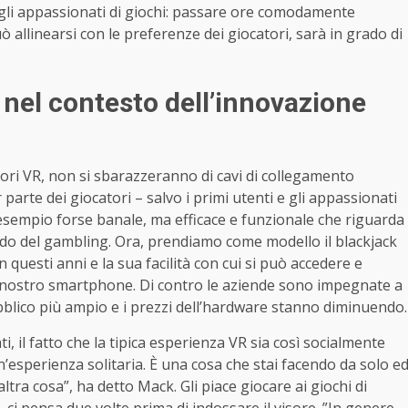
degli appassionati di giochi: passare ore comodamente
 allinearsi con le preferenze dei giocatori, sarà in grado di
e nel contesto dell’innovazione
sori VR, non si sbarazzeranno di cavi di collegamento
arte dei giocatori – salvo i primi utenti e gli appassionati
 esempio forse banale, ma efficace e funzionale che riguarda
mondo del gambling. Ora, prendiamo come modello il blackjack
in questi anni e la sua facilità con cui si può accedere e
l nostro smartphone. Di contro le aziende sono impegnate a
bblico più ampio e i prezzi dell’hardware stanno diminuendo.
 il fatto che la tipica esperienza VR sia così socialmente
n’esperienza solitaria. È una cosa che stai facendo da solo e
ltra cosa”, ha detto Mack. Gli piace giocare ai giochi di
, ci pensa due volte prima di indossare il visore. ”In genere