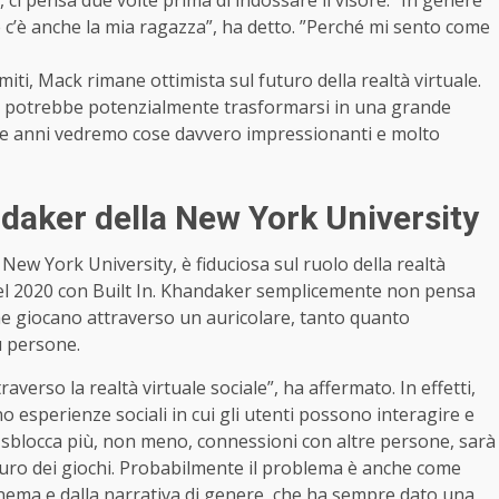
 c’è anche la mia ragazza”, ha detto. ”Perché mi sento come
miti, Mack rimane ottimista sul futuro della realtà virtuale.
 ma potrebbe potenzialmente trasformarsi in una grande
due anni vedremo cose davvero impressionanti e molto
ndaker della New York University
ew York University, è fiduciosa sul ruolo della realtà
a del 2020 con Built In. Khandaker semplicemente non pensa
he giocano attraverso un auricolare, tanto quanto
ù persone.
raverso la realtà virtuale sociale”, ha affermato. In effetti,
 esperienze sociali in cui gli utenti possono interagire e
le sblocca più, non meno, connessioni con altre persone, sarà
uturo dei giochi. Probabilmente il problema è anche come
cinema e dalla narrativa di genere, che ha sempre dato una