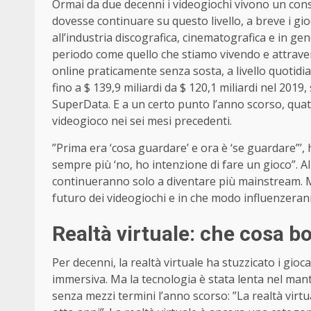
Ormai da due decenni i videogiochi vivono un con
dovesse continuare su questo livello, a breve i gio
all’industria discografica, cinematografica e in g
periodo come quello che stiamo vivendo e attrav
online praticamente senza sosta, a livello quotidia
fino a $ 139,9 miliardi da $ 120,1 miliardi nel 201
SuperData. E a un certo punto l’anno scorso, quat
videogioco nei sei mesi precedenti.
”Prima era ‘cosa guardare’ e ora è ‘se guardare”’, h
sempre più ‘no, ho intenzione di fare un gioco”. All
continueranno solo a diventare più mainstream. M
futuro dei videogiochi e in che modo influenzera
Realtà virtuale: che cosa bo
Per decenni, la realtà virtuale ha stuzzicato i gi
immersiva. Ma la tecnologia è stata lenta nel ma
senza mezzi termini l’anno scorso: ”La realtà virtu