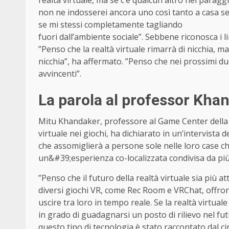
non ne indosserei ancora uno così tanto a casa se
se mi stessi completamente tagliando
fuori dall’ambiente sociale”. Sebbene riconosca i li
”Penso che la realtà virtuale rimarrà di nicchia,
nicchia”, ha affermato. ”Penso che nei prossimi 
avvincenti”.
La parola al professor Kha
Mitu Khandaker, professore al Game Center della N
virtuale nei giochi, ha dichiarato in un’intervist
che assomiglierà a persone sole nelle loro case c
un&#39;esperienza co-localizzata condivisa da pi
”Penso che il futuro della realtà virtuale sia più att
diversi giochi VR, come Rec Room e VRChat, offrono
uscire tra loro in tempo reale. Se la realtà virtua
in grado di guadagnarsi un posto di rilievo nel f
questo tipo di tecnologia è stato raccontato dal 