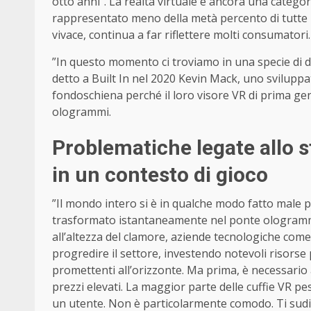
otto anni”. La realtà virtuale è ancora una categoria
rappresentato meno della metà percento di tutte le
vivace, continua a far riflettere molti consumatori.
”In questo momento ci troviamo in una specie di dep
detto a Built In nel 2020 Kevin Mack, uno sviluppat
fondoschiena perché il loro visore VR di prima g
ologrammi.
Problematiche legate allo s
in un contesto di gioco
”Il mondo intero si è in qualche modo fatto male p
trasformato istantaneamente nel ponte ologrammi
all’altezza del clamore, aziende tecnologiche com
progredire il settore, investendo notevoli risorse
promettenti all’orizzonte. Ma prima, è necessario a
prezzi elevati. La maggior parte delle cuffie VR pe
un utente. Non è particolarmente comodo. Ti sudi 