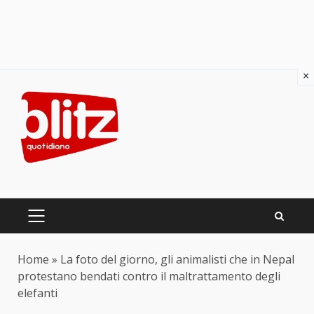
×
Skip
to
content
PRIMARY
MENU
Home
»
La foto del giorno, gli animalisti che in Nepal
protestano bendati contro il maltrattamento degli
elefanti