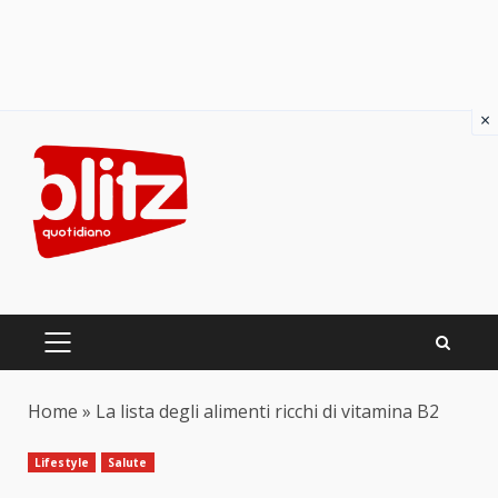
×
Skip
to
content
PRIMARY
MENU
Home
»
La lista degli alimenti ricchi di vitamina B2
Lifestyle
Salute