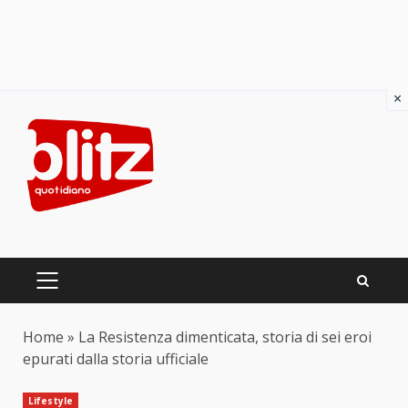
×
Skip
to
content
PRIMARY
MENU
Home
»
La Resistenza dimenticata, storia di sei eroi
epurati dalla storia ufficiale
Lifestyle