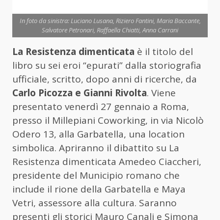
In foto da sinistra: Luciano Lusana, Riziero Fantini, Maria Baccante,
Salvatore Petronari, Raffaella Chiatti, Anna Carrani
La Resistenza dimenticata
è il titolo del
libro su sei eroi “epurati” dalla storiografia
ufficiale, scritto, dopo anni di ricerche, da
Carlo Picozza e Gianni Rivolta
. Viene
presentato venerdì 27 gennaio a Roma,
presso il Millepiani Coworking, in via Nicolò
Odero 13, alla Garbatella, una location
simbolica. Apriranno il dibattito su La
Resistenza dimenticata Amedeo Ciaccheri,
presidente del Municipio romano che
include il rione della Garbatella e Maya
Vetri, assessore alla cultura. Saranno
presenti gli storici Mauro Canali e Simona