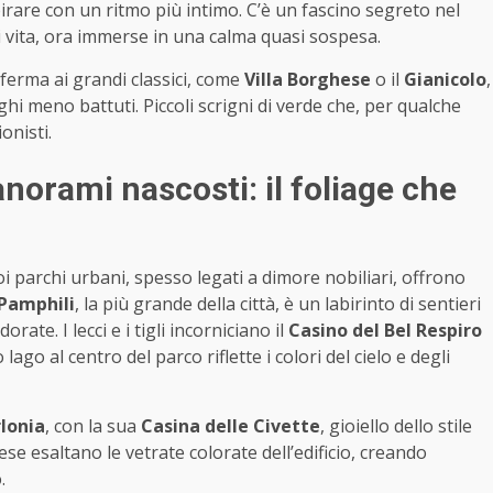
irare con un ritmo più intimo. C’è un fascino segreto nel
i vita, ora immerse in una calma quasi sospesa.
 ferma ai grandi classici, come
Villa Borghese
o il
Gianicolo
,
hi meno battuti. Piccoli scrigni di verde che, per qualche
onisti.
anorami nascosti: il foliage che
oi parchi urbani, spesso legati a dimore nobiliari, offrono
 Pamphili
, la più grande della città, è un labirinto di sentieri
ate. I lecci e i tigli incorniciano il
Casino del Bel Respiro
ago al centro del parco riflette i colori del cielo e degli
rlonia
, con la sua
Casina delle Civette
, gioiello dello stile
ese esaltano le vetrate colorate dell’edificio, creando
.