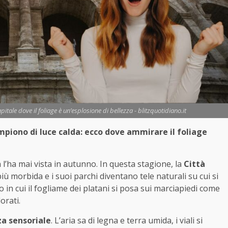
itale dove il foliage è un’esplosione di bellezza - blitzquotidiano.it
iempiono di luce calda: ecco dove ammirare il foliage
’ha mai vista in autunno. In questa stagione, la
Città
 più morbida e i suoi parchi diventano tele naturali su cui si
o in cui il fogliame dei platani si posa sui marciapiedi come
orati.
a sensoriale
. L’aria sa di legna e terra umida, i viali si