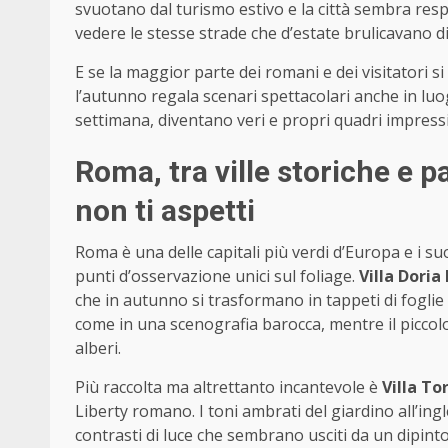
svuotano dal turismo estivo e la città sembra resp
vedere le stesse strade che d’estate brulicavano d
E se la maggior parte dei romani e dei visitatori si
l’autunno regala scenari spettacolari anche in luog
settimana, diventano veri e propri quadri impressi
Roma, tra ville storiche e p
non ti aspetti
Roma è una delle capitali più verdi d’Europa e i su
punti d’osservazione unici sul foliage.
Villa Doria
che in autunno si trasformano in tappeti di foglie dor
come in una scenografia barocca, mentre il piccolo l
alberi.
Più raccolta ma altrettanto incantevole è
Villa To
Liberty romano. I toni ambrati del giardino all’ingl
contrasti di luce che sembrano usciti da un dipinto