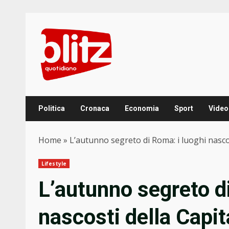
Skip
to
content
Politica
Cronaca
Economia
Sport
Video
Home
»
L’autunno segreto di Roma: i luoghi nascos
Lifestyle
L’autunno segreto d
nascosti della Capita