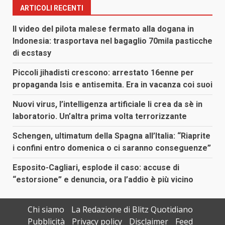
ARTICOLI RECENTI
Il video del pilota malese fermato alla dogana in
Indonesia: trasportava nel bagaglio 70mila pasticche
di ecstasy
Piccoli jihadisti crescono: arrestato 16enne per
propaganda Isis e antisemita. Era in vacanza coi suoi
Nuovi virus, l’intelligenza artificiale li crea da sè in
laboratorio. Un’altra prima volta terrorizzante
Schengen, ultimatum della Spagna all’Italia: “Riaprite
i confini entro domenica o ci saranno conseguenze”
Esposito-Cagliari, esplode il caso: accuse di
“estorsione” e denuncia, ora l’addio è più vicino
Chi siamo
La Redazione di Blitz Quotidiano
Pubblicità
Privacy policy
Disclaimer
Feed