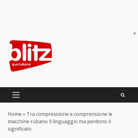
×
Skip
to
content
PRIMARY
MENU
Home
»
Tra compressione e comprensione le
macchine rubano il linguaggio ma perdono il
significato