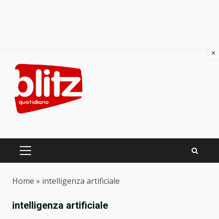
×
Skip
to
content
PRIMARY
MENU
Home
»
intelligenza artificiale
intelligenza artificiale