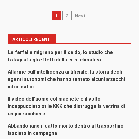
Paginazione
1
2
Next
degli
articoli
ARTICOLI RECENTI
Le farfalle migrano per il caldo, lo studio che
fotografa gli effetti della crisi climatica
Allarme sull’intelligenza artificiale: la storia degli
agenti autonomi che hanno tentato alcuni attacchi
informatici
Il video dell’uomo col machete e il volto
incappucciato stile KKK che distrugge la vetrina di
un parrucchiere
Abbandonano il gatto morto dentro al trasportino
lasciato in campagna