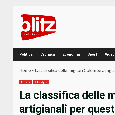
Skip
to
content
Politica
Cronaca
Economia
Sport
Video
Home
»
La classifica delle migliori Colombe artig
Cucina
Lifestyle
La classifica delle 
artigianali per que