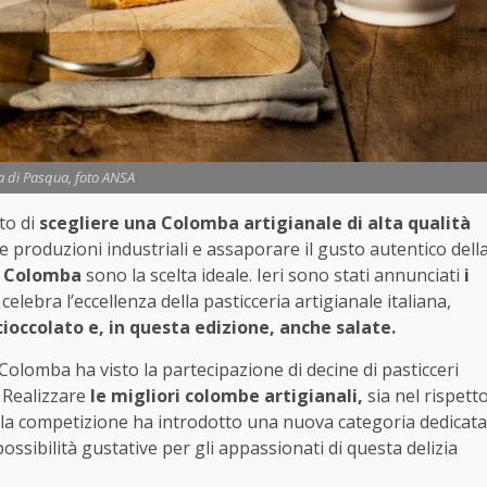
 di Pasqua, foto ANSA
to di
scegliere una Colomba artigianale di alta qualità
le produzioni industriali e assaporare il gusto autentico dell
a Colomba
sono la scelta ideale. Ieri sono stati annunciati
i
celebra l’eccellenza della pasticceria artigianale italiana,
cioccolato e, in questa edizione, anche salate.
Colomba ha visto la partecipazione di decine di pasticceri
? Realizzare
le migliori colombe artigianali,
sia nel rispett
, la competizione ha introdotto una nuova categoria dedicata
possibilità gustative per gli appassionati di questa delizia