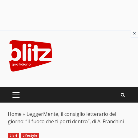
×
Skip
to
content
PRIMARY
MENU
Home
»
LeggerMente, il consiglio letterario del
giorno: “Il fuoco che ti porti dentro”, di A. Franchini
Libri
Lifestyle