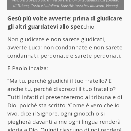
Verbo era presso Dio e il Verbo era Dio - Blitzquotidiano.it (Dipinto
di Tiziano, Cristo e l'adultera, Kunsthistorisches Museum, Vienna)
Gesù più volte avverte: prima di giudicare
gli altri guardatevi allo spec
chio.
Non giudicate e non sarete giudicati,
avverte Luca; non condannate e non sarete
condannati; perdonate e sarete perdonati.
E Paolo incalza:
“Ma tu, perché giudichi il tuo fratello? E
anche tu, perché disprezzi il tuo fratello?
Tutti infatti ci presenteremo al tribunale di
Dio, poiché sta scritto: ‘Come è vero che io
vivo, dice il Signore, ogni ginocchio si
piegherà davanti a me ogni lingua renderà
gloria a Dio. Quindi ciascuno di noi renderà