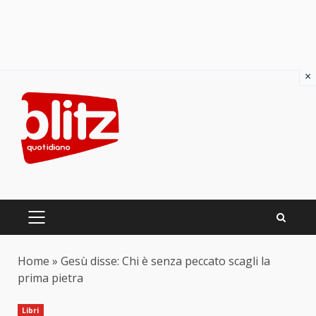
×
Skip
to
content
PRIMARY
MENU
Home
»
Gesù disse: Chi è senza peccato scagli la
prima pietra
Libri