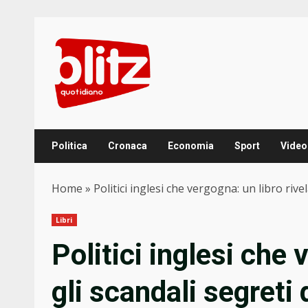
Skip
to
content
Politica
Cronaca
Economia
Sport
Video
Home
»
Politici inglesi che vergogna: un libro rive
Libri
Politici inglesi che 
gli scandali segreti 