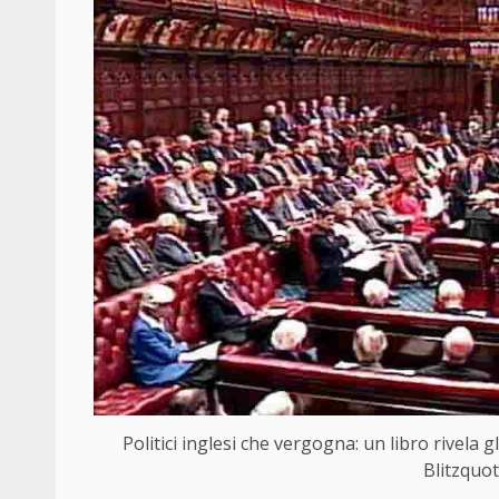
Politici inglesi che vergogna: un libro rivela g
Blitzquot