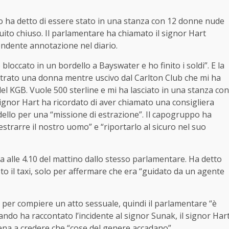
o ha detto di essere stato in una stanza con 12 donne nude
cuito chiuso. Il parlamentare ha chiamato il signor Hart
rendente annotazione nel diario.
bloccato in un bordello a Bayswater e ho finito i soldi”. E la
ntrato una donna mentre uscivo dal Carlton Club che mi ha
el KGB. Vuole 500 sterline e mi ha lasciato in una stanza con
signor Hart ha ricordato di aver chiamato una consigliera
rdello per una “missione di estrazione”. Il capogruppo ha
“estrarre il nostro uomo” e “riportarlo al sicuro nel suo
a alle 4.10 del mattino dallo stesso parlamentare. Ha detto
isto il taxi, solo per affermare che era “guidato da un agente
 per compiere un atto sessuale, quindi il parlamentare “è
uando ha raccontato l’incidente al signor Sunak, il signor Har
ena a credere che “cose ​​del genere accadano”.