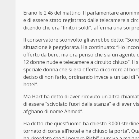
Erano le 2.45 del mattino. Il parlamentare anonim
e di essere stato registrato dalle telecamere a cir
dicendo che era “finito i soldi”, afferma una sorp
Il conservatore sconvolto gli avrebbe detto: “Sono 
situazione è peggiorata. Ha continuato: “Ho inco
offerto da bere, ma ora penso che sia un agente d
12 donne nude e telecamere a circuito chiuso”. Il 
speciale donna che si era offerta di correre al bo
deciso di non farlo, ordinando invece a un taxi di 
hotel”.
Ma Hart ha detto di aver ricevuto un’altra chiamat
di essere “scivolato fuori dalla stanza” e di aver v
afghano di nome Ahmed”.
Ha detto che quest’uomo ha chiesto 3.000 sterline
tornato di corsa all’hotel e ha chiuso la porta”. Q
ha ricordato che “il povero Rishi” riusciva a malap