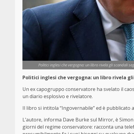
Politici inglesi che vergogna: un libro rivela gli scandali se
Politici inglesi che vergogna: un libro rivela g
Un ex capogruppo conservatore ha svelato il caos, 
un diario esplosivo e rivelatore.
Il libro si intitola “Ingovernabile” ed è pubblicato
L’autore, informa Dave Burke sul Mirror, è Simon Ha
giorni del regime conservatore: racconta una tele