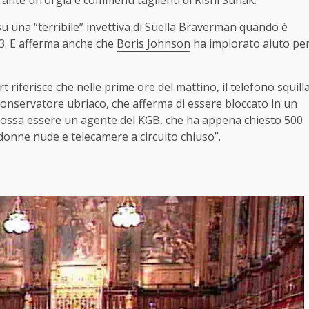
ante un’orgia e commenti taglienti di Rishi Sunak.
 su una “terribile” invettiva di Suella Braverman quando è
23. E afferma anche che
Boris Johnson
ha implorato aiuto pe
t riferisce che nelle prime ore del mattino, il telefono squill
 conservatore ubriaco, che afferma di essere bloccato in un
ossa essere un agente del KGB, che ha appena chiesto 500
 donne nude e telecamere a circuito chiuso”.