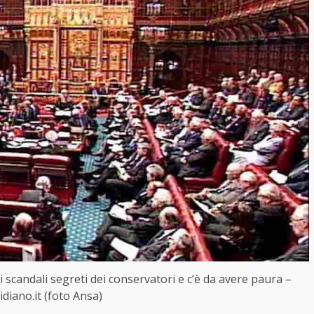
li scandali segreti dei conservatori e c’è da avere paura –
idiano.it (foto Ansa)