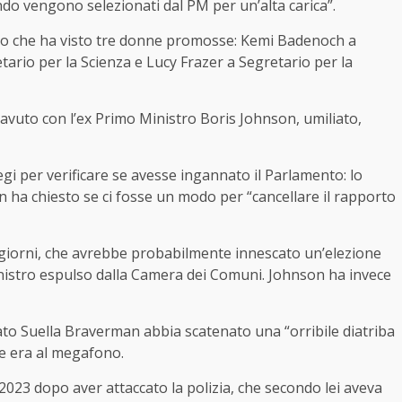
do vengono selezionati dal PM per un’alta carica”.
sto che ha visto tre donne promosse: Kemi Badenoch a
tario per la Scienza e Lucy Frazer a Segretario per la
avuto con l’ex Primo Ministro Boris Johnson, umiliato,
egi per verificare se avesse ingannato il Parlamento: lo
 ha chiesto se ci fosse un modo per “cancellare il rapporto
giorni, che avrebbe probabilmente innescato un’elezione
nistro espulso dalla Camera dei Comuni. Johnson ha invece
ziato Suella Braverman abbia scatenato una “orribile diatriba
re era al megafono.
2023 dopo aver attaccato la polizia, che secondo lei aveva