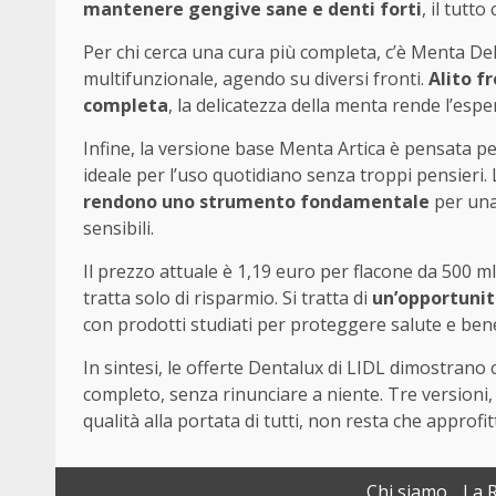
mantenere gengive sane e denti forti
, il tutt
Per chi cerca una cura più completa, c’è Menta Del
multifunzionale, agendo su diversi fronti.
Alito f
completa
, la delicatezza della menta rende l’espe
Infine, la versione base Menta Artica è pensata per
ideale per l’uso quotidiano senza troppi pensieri. 
rendono uno strumento fondamentale
per una 
sensibili.
Il prezzo attuale è 1,19 euro per flacone da 500 ml
tratta solo di risparmio. Si tratta di
un’opportunit
con prodotti studiati per proteggere salute e bene
In sintesi, le offerte Dentalux di LIDL dimostrano
completo, senza rinunciare a niente. Tre versioni, 
qualità alla portata di tutti, non resta che approfi
Chi siamo
La 