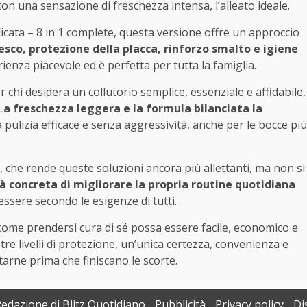
o con una sensazione di freschezza intensa, l’alleato ideale.
icata – 8 in 1 complete, questa versione offre un approccio
resco, protezione della placca, rinforzo smalto e igiene
rienza piacevole ed è perfetta per tutta la famiglia.
 chi desidera un collutorio semplice, essenziale e affidabile,
L
a freschezza leggera e la formula bilanciata la
pulizia efficace e senza aggressività, anche per le bocce più
, che rende queste soluzioni ancora più allettanti, ma non si
à concreta di migliorare la propria routine quotidiana
ssere secondo le esigenze di tutti.
 come prendersi cura di sé possa essere facile, economico e
tre livelli di protezione, un’unica certezza, convenienza e
ttarne prima che finiscano le scorte.
Redazione di Blitz Quotidiano
Pubblicità
Privacy policy
Di