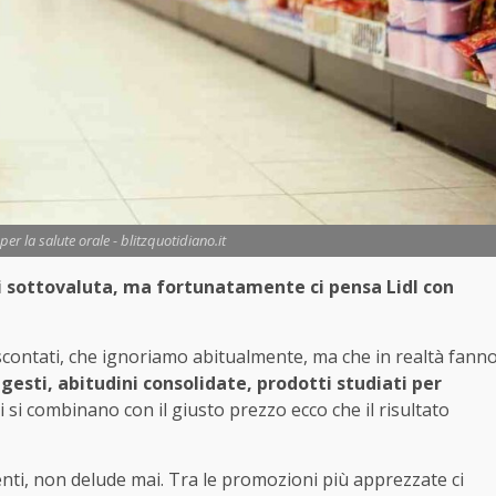
er la salute orale - blitzquotidiano.it
si sottovaluta, ma fortunatamente ci pensa Lidl con
scontati, che ignoriamo abitualmente, ma che in realtà fann
 gesti, abitudini consolidate, prodotti studiati per
 si combinano con il giusto prezzo ecco che il risultato
ienti, non delude mai. Tra le promozioni più apprezzate ci