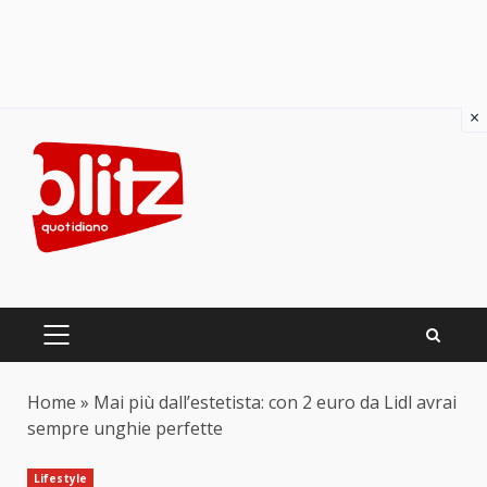
×
Skip
to
content
PRIMARY
MENU
Home
»
Mai più dall’estetista: con 2 euro da Lidl avrai
sempre unghie perfette
Lifestyle