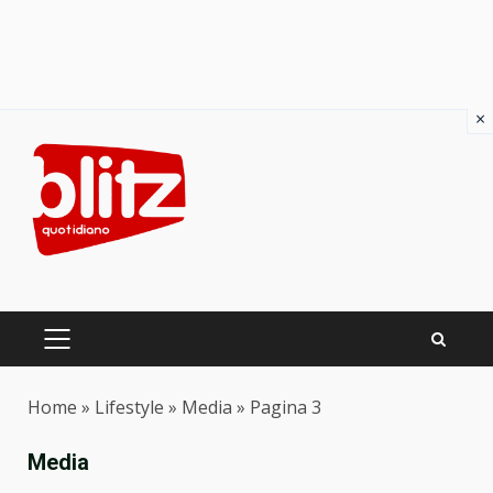
×
Skip
to
content
PRIMARY
MENU
Home
»
Lifestyle
»
Media
»
Pagina 3
Media