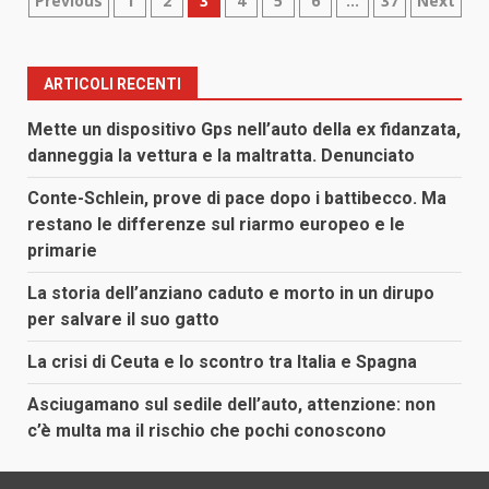
Paginazione
Previous
1
2
3
4
5
6
…
37
Next
degli
articoli
ARTICOLI RECENTI
Mette un dispositivo Gps nell’auto della ex fidanzata,
danneggia la vettura e la maltratta. Denunciato
Conte-Schlein, prove di pace dopo i battibecco. Ma
restano le differenze sul riarmo europeo e le
primarie
La storia dell’anziano caduto e morto in un dirupo
per salvare il suo gatto
La crisi di Ceuta e lo scontro tra Italia e Spagna
Asciugamano sul sedile dell’auto, attenzione: non
c’è multa ma il rischio che pochi conoscono