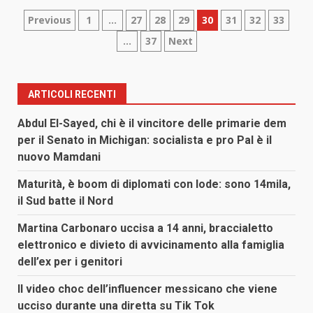
Paginazione
Previous
1
…
27
28
29
30
31
32
33
…
37
Next
degli
articoli
ARTICOLI RECENTI
Abdul El-Sayed, chi è il vincitore delle primarie dem
per il Senato in Michigan: socialista e pro Pal è il
nuovo Mamdani
Maturità, è boom di diplomati con lode: sono 14mila,
il Sud batte il Nord
Martina Carbonaro uccisa a 14 anni, braccialetto
elettronico e divieto di avvicinamento alla famiglia
dell’ex per i genitori
Il video choc dell’influencer messicano che viene
ucciso durante una diretta su Tik Tok