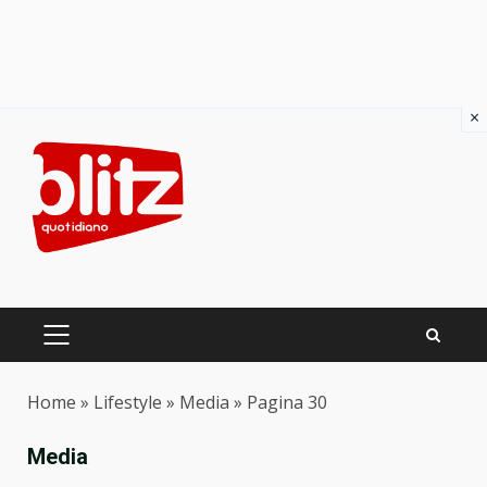
×
Skip
to
content
PRIMARY
MENU
Home
»
Lifestyle
»
Media
»
Pagina 30
Media