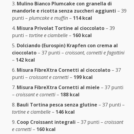
Mulino Bianco Plumcake con granella di
mandorle e ricotta senza zuccheri aggiunti
– 39
punti –
plumcake e muffin
–
114 kcal
Misura Privolat Tortine al cioccolato
– 39
punti –
tortine e ciambelle
–
160 kcal
Dolciando (Eurospin) Krapfen con crema al
cioccolato
– 37 punti –
croissant, cornetti e fagottini
–
142 kcal
Misura FibreXtra Cornetti al cioccolato
– 37
punti –
croissant e cornetti
–
199 kcal
Misura FibreXtra Cornetti al miele
– 37 punti
–
croissant e cornetti
–
188 kcal
Bauli Tortina pesca senza glutine
– 37 punti –
tortine e ciambelle
–
146 kcal
Coop Croissant integrali
– 37 punti –
croissant
e cornetti
–
160 kcal