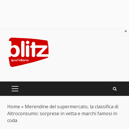
×
Skip
to
content
PRIMARY
MENU
Home
»
Merendine del supermercato, la classifica di
Altroconsumo: sorprese in vetta e marchi famosi in
coda