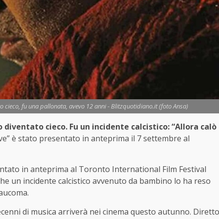
o cieco, fu una pallonata, avevo 12 anni - Blitzquotidiano.it (foto Ansa)
 diventato cieco. Fu un incidente calcistico: “Allora calò
eve” è stato presentato in anteprima il 7 settembre al
entato in anteprima al Toronto International Film Festival
 che un incidente calcistico avvenuto da bambino lo ha reso
laucoma.
 decenni di musica arriverà nei cinema questo autunno. Dirett