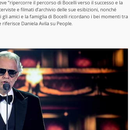
e “ripercorre il percorso di Bocelli verso il successo e la
rviste e filmati d’archivio delle sue esibizioni, nonché
 gli amici e la famiglia di Bocelli ricordano i bei momenti tra
 riferisce Daniela Avila su People.