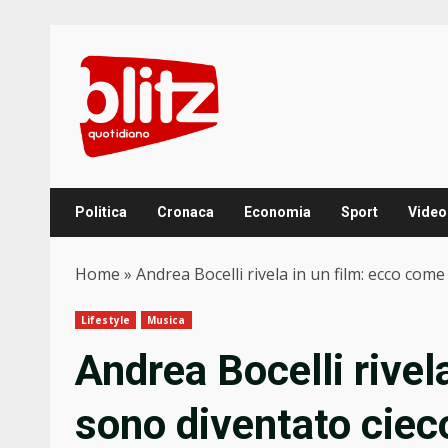
Skip
to
content
Politica
Cronaca
Economia
Sport
Video
Home
»
Andrea Bocelli rivela in un film: ecco com
Lifestyle
Musica
Andrea Bocelli rivel
sono diventato cieco