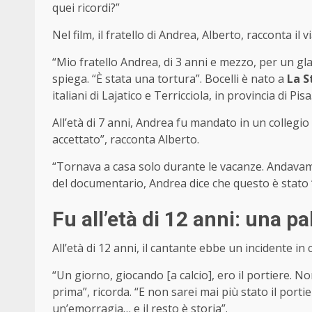
quei ricordi?”
Nel film, il fratello di Andrea, Alberto, racconta il v
“Mio fratello Andrea, di 3 anni e mezzo, per un g
spiega. “È stata una tortura”. Bocelli è nato a
La S
italiani di Lajatico e Terricciola, in provincia di Pisa
All’età di 7 anni, Andrea fu mandato in un collegi
accettato”, racconta Alberto.
“Tornava a casa solo durante le vacanze. Andavamo
del documentario, Andrea dice che questo è stato 
Fu all’età di 12 anni: una pa
All’età di 12 anni, il cantante ebbe un incidente in 
“Un giorno, giocando [a calcio], ero il portiere. N
prima”, ricorda. “E non sarei mai più stato il portie
un’emorragia… e il resto è storia”.