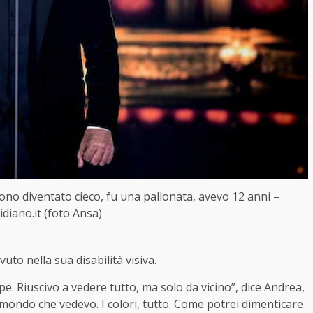
sono diventato cieco, fu una pallonata, avevo 12 anni –
idiano.it (foto Ansa)
avuto nella sua
disabilità
visiva.
 Riuscivo a vedere tutto, ma solo da vicino”, dice Andrea,
 mondo che vedevo. I colori, tutto. Come potrei dimenticare