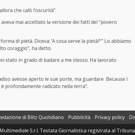
llora che calò l’oscurità”.
 aveva mai accettato la versione dei fatti del “povero
orma di pietà. Diceva: ‘A cosa serve la pietà?'” Lo abbiamo
lto coraggio”, ha detto.
 stato in grado di badare a me stesso. Ha lavorato
radiso avesse aperto le sue porte, ma guardare Because I
a è profondamente radicato nella terra”.
Redazione di Blitz Quotidiano
Pubblicità
Privacy policy
Di
Multimediale S.r.l. Testata Giornalistica registrata al Tribun