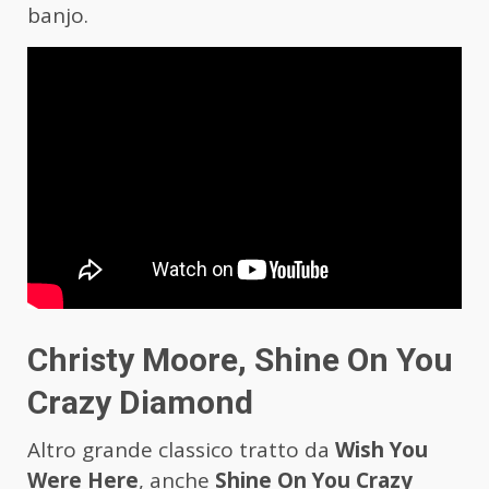
banjo.
Christy Moore, Shine On You
Crazy Diamond
Altro grande classico tratto da
Wish You
Were Here
, anche
Shine On You Crazy