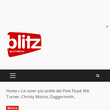
×
Skip
to
content
PRIMARY
MENU
Home
»
Le cover più ardite dei Pink Floyd: Nik
Turner, Christy Moore, Daggermoth…
Musica