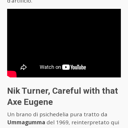
d’artificio.
Nik Turner, Careful with that
Axe Eugene
Un brano di psichedelia pura tratto da
Ummagumma
del 1969, reinterpretato qui