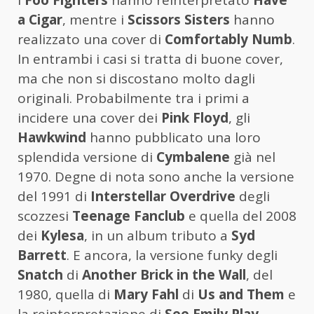
I
Foo Fighters
hanno reinterpretato
Have
a Cigar
, mentre i
Scissors Sisters
hanno
realizzato una cover di
Comfortably Numb
.
In entrambi i casi si tratta di buone cover,
ma che non si discostano molto dagli
originali. Probabilmente tra i primi a
incidere una cover dei
Pink Floyd
, gli
Hawkwind
hanno pubblicato una loro
splendida versione di
Cymbalene
già nel
1970. Degne di nota sono anche la versione
del 1991 di
Interstellar Overdrive
degli
scozzesi
Teenage Fanclub
e quella del 2008
dei
Kylesa
, in un album tributo a
Syd
Barrett
. E ancora, la versione funky degli
Snatch
di
Another Brick in the Wall
, del
1980, quella di
Mary Fahl
di
Us and Them
e