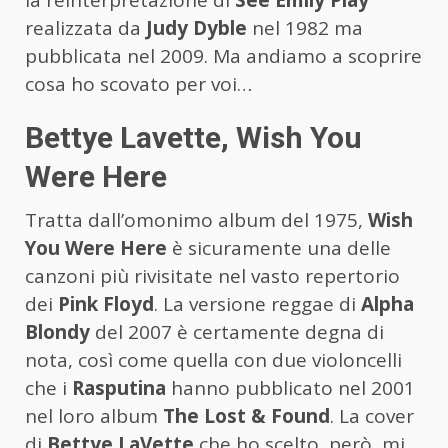
la reinterpretazione di
See Emily Play
realizzata da
Judy Dyble
nel 1982 ma
pubblicata nel 2009. Ma andiamo a scoprire
cosa ho scovato per voi…
Bettye Lavette, Wish You
Were Here
Tratta dall’omonimo album del 1975,
Wish
You Were Here
è sicuramente una delle
canzoni più rivisitate nel vasto repertorio
dei
Pink Floyd
. La versione reggae di
Alpha
Blondy
del 2007 è certamente degna di
nota, così come quella con due violoncelli
che i
Rasputina
hanno pubblicato nel 2001
nel loro album
The Lost & Found
. La cover
di
Bettye LaVette
che ho scelto, però, mi