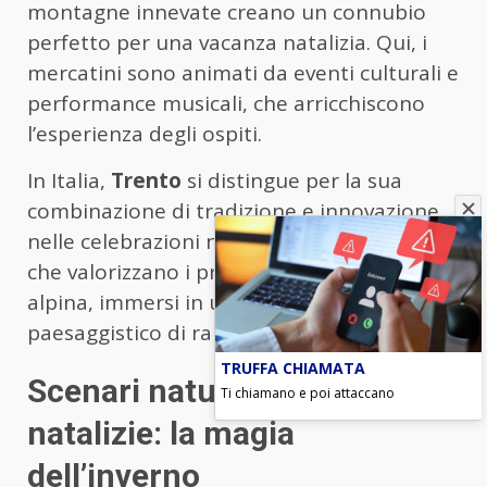
montagne innevate creano un connubio
perfetto per una vacanza natalizia. Qui, i
mercatini sono animati da eventi culturali e
performance musicali, che arricchiscono
l’esperienza degli ospiti.
In Italia,
Trento
si distingue per la sua
combinazione di tradizione e innovazione
nelle celebrazioni natalizie, con mercatini
che valorizzano i prodotti tipici e la cultura
alpina, immersi in un contesto
paesaggistico di rara suggestione.
TRUFFA CHIAMATA
Scenari naturali e luci
Ti chiamano e poi attaccano
natalizie: la magia
dell’inverno