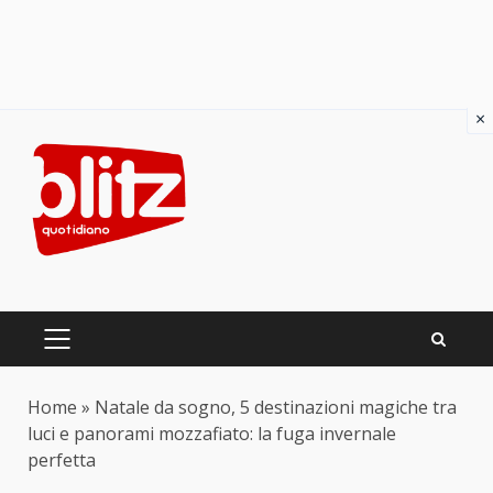
×
Skip
to
content
PRIMARY
MENU
Home
»
Natale da sogno, 5 destinazioni magiche tra
luci e panorami mozzafiato: la fuga invernale
perfetta