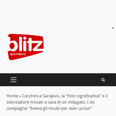
×
Skip
to
content
PRIMARY
MENU
Home
»
Cecchini a Sarajevo, la “foto significativa” e il
silenziatore trovati a casa di un indagato. L’ex
compagna: “Aveva gli incubi per aver ucciso”