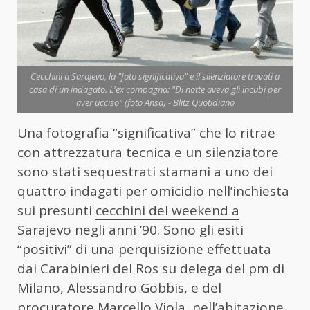
Cecchini a Sarajevo, la "foto significativa" e il silenziatore trovati a
casa di un indagato. L'ex compagna: "Di notte aveva gli incubi per
aver ucciso" (foto Ansa) - Blitz Quotidiano
Una fotografia “significativa” che lo ritrae
con attrezzatura tecnica e un silenziatore
sono stati sequestrati stamani a uno dei
quattro indagati per omicidio nell’inchiesta
sui presunti
cecchini del weekend a
Sarajevo
negli anni ’90. Sono gli esiti
“positivi” di una perquisizione effettuata
dai Carabinieri del Ros su delega del pm di
Milano, Alessandro Gobbis, e del
procuratore Marcello Viola, nell’abitazione