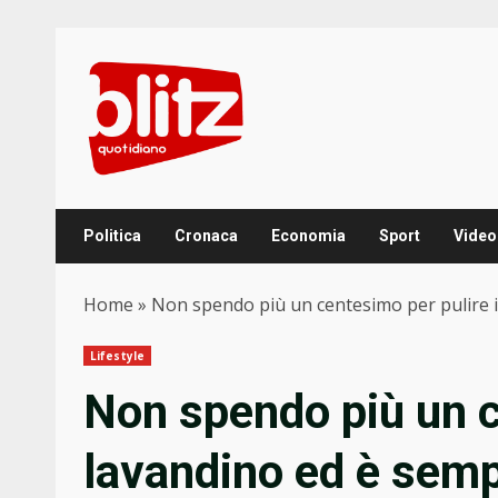
Skip
to
content
Politica
Cronaca
Economia
Sport
Video
Home
»
Non spendo più un centesimo per pulire il
Lifestyle
Non spendo più un c
lavandino ed è semp