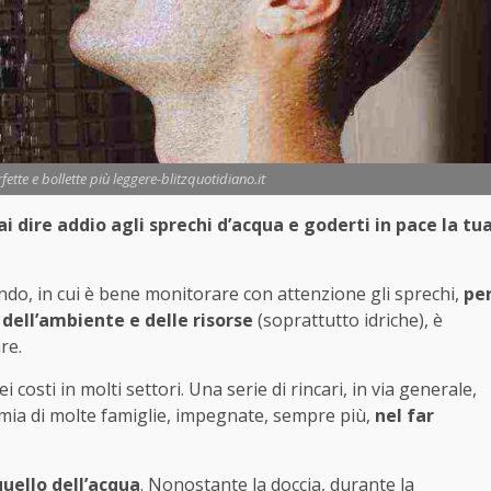
fette e bollette più leggere-blitzquotidiano.it
i dire addio agli sprechi d’acqua e goderti in pace la tu
ndo, in cui è bene monitorare con attenzione gli sprechi,
pe
 dell’ambiente e delle risorse
(soprattutto idriche), è
re.
costi in molti settori. Una serie di rincari, in via generale,
mia di molte famiglie, impegnate, sempre più,
nel far
quello dell’acqua
. Nonostante la doccia, durante la