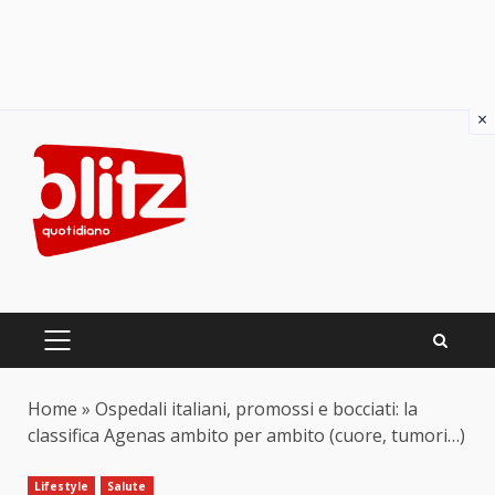
×
Skip
to
content
PRIMARY
MENU
Home
»
Ospedali italiani, promossi e bocciati: la
classifica Agenas ambito per ambito (cuore, tumori…)
Lifestyle
Salute