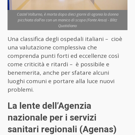
Castel Volturno, è morta dopo dieci giorni di agonia la donna
picchiata dall'ex con un manico di scopa (Fonte Ansa) - Blitz
Quotidiano
Una classifica degli ospedali italiani – cioè
una valutazione complessiva che
comprenda punti forti ed eccellenze così
come criticità e ritardi – è possibile e
benemerita, anche per sfatare alcuni
luoghi comuni e portare alla luce nuovi
problemi.
La lente dell’Agenzia
nazionale per i servizi
sanitari regionali (Agenas)