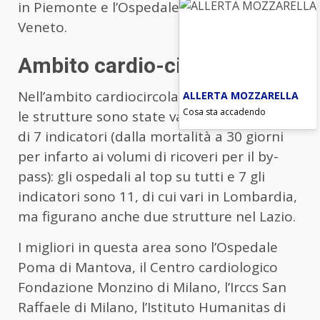
in Piemonte e l’Ospedale di Mestre in
Veneto.
Ambito cardio-circolatorio
Nell’ambito cardiocircolatorio, ad esempio,
ALLERTA MOZZARELLA
Cosa sta accadendo
le strutture sono state valutate sulla base
di 7 indicatori (dalla mortalità a 30 giorni
per infarto ai volumi di ricoveri per il by-
pass): gli ospedali al top su tutti e 7 gli
indicatori sono 11, di cui vari in Lombardia,
ma figurano anche due strutture nel Lazio.
I migliori in questa area sono l’Ospedale
Poma di Mantova, il Centro cardiologico
Fondazione Monzino di Milano, l’Irccs San
Raffaele di Milano, l’Istituto Humanitas di