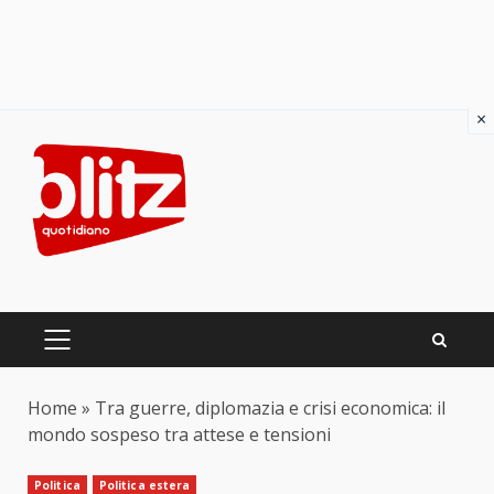
×
Skip
to
content
PRIMARY
MENU
Home
»
Tra guerre, diplomazia e crisi economica: il
mondo sospeso tra attese e tensioni
Politica
Politica estera