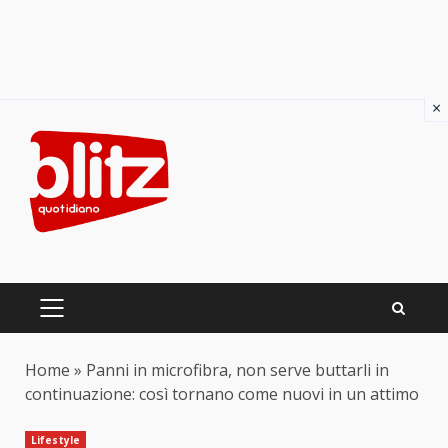
×
Skip
to
content
PRIMARY
MENU
Home
»
Panni in microfibra, non serve buttarli in
continuazione: così tornano come nuovi in un attimo
Lifestyle