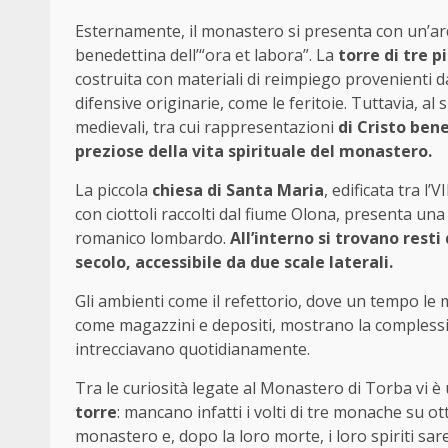
Esternamente, il monastero si presenta con un’arc
benedettina dell’“ora et labora”. La
torre di tre p
costruita con materiali di reimpiego provenienti d
difensive originarie, come le feritoie. Tuttavia, al
medievali, tra cui rappresentazioni
di Cristo ben
preziose della vita spirituale del monastero.
La piccola
chiesa di Santa Maria
, edificata tra l’
con ciottoli raccolti dal fiume Olona, presenta una
romanico lombardo.
All’interno si trovano resti 
secolo, accessibile da due scale laterali.
Gli ambienti come il refettorio, dove un tempo le m
come magazzini e depositi, mostrano la complessità
intrecciavano quotidianamente.
Tra le curiosità legate al Monastero di Torba vi 
torre
: mancano infatti i volti di tre monache su o
monastero e, dopo la loro morte, i loro spiriti sa