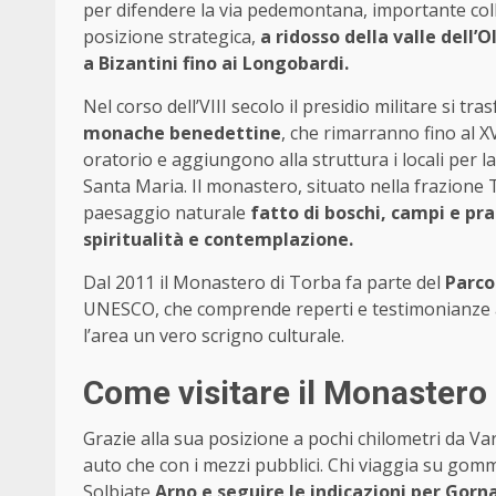
per difendere la via pedemontana, importante coll
posizione strategica,
a ridosso della valle dell’O
a Bizantini fino ai Longobardi.
Nel corso dell’VIII secolo il presidio militare si tr
monache benedettine
, che rimarranno fino al X
oratorio e aggiungono alla struttura i locali per la 
Santa Maria. Il monastero, situato nella frazione
paesaggio naturale
fatto di boschi, campi e pra
spiritualità e contemplazione.
Dal 2011 il Monastero di Torba fa parte del
Parco
UNESCO, che comprende reperti e testimonianze 
l’area un vero scrigno culturale.
Come visitare il Monastero 
Grazie alla sua posizione a pochi chilometri da Va
auto che con i mezzi pubblici. Chi viaggia su gom
Solbiate
Arno e seguire le indicazioni per Gorn