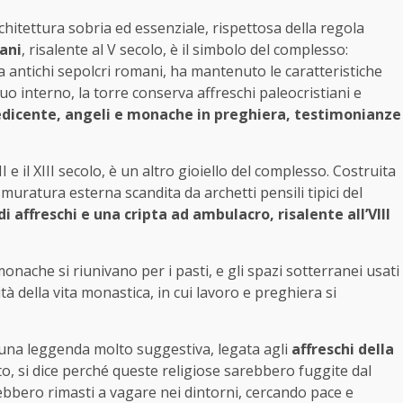
hitettura sobria ed essenziale, rispettosa della regola
iani
, risalente al V secolo, è il simbolo del complesso:
a antichi sepolcri romani, ha mantenuto le caratteristiche
 suo interno, la torre conserva affreschi paleocristiani e
edicente, angeli e monache in preghiera, testimonianze
VIII e il XIII secolo, è un altro gioiello del complesso. Costruita
 muratura esterna scandita da archetti pensili tipici del
di affreschi e una cripta ad ambulacro, risalente all’VIII
onache si riunivano per i pasti, e gli spazi sotterranei usati
 della vita monastica, in cui lavoro e preghiera si
è una leggenda molto suggestiva, legata agli
affreschi della
tto, si dice perché queste religiose sarebbero fuggite dal
rebbero rimasti a vagare nei dintorni, cercando pace e