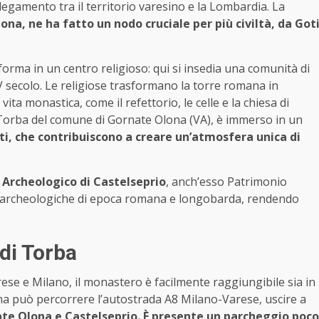
egamento tra il territorio varesino e la Lombardia. La
lona, ne ha fatto un nodo cruciale per più civiltà, da Got
asforma in un centro religioso: qui si insedia una comunità di
V secolo. Le religiose trasformano la torre romana in
vita monastica, come il refettorio, le celle e la chiesa di
 Torba del comune di Gornate Olona (VA), è immerso in un
ti, che contribuiscono a creare un’atmosfera unica di
 Archeologico di Castelseprio
, anch’esso Patrimonio
archeologiche di epoca romana e longobarda, rendendo
di Torba
rese e Milano, il monastero è facilmente raggiungibile sia in
ma può percorrere l’autostrada A8 Milano-Varese, uscire a
ate Olona e Castelseprio. È presente un parcheggio poco