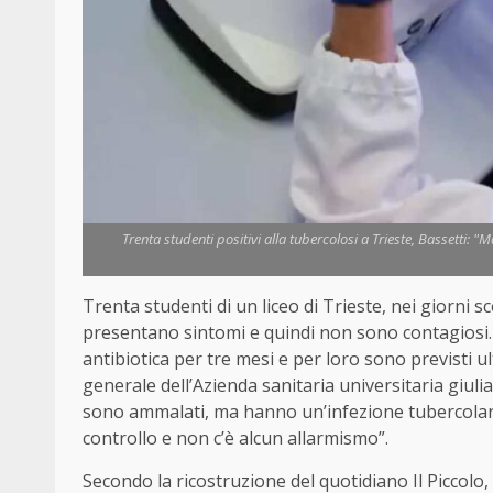
Trenta studenti positivi alla tubercolosi a Trieste, Bassetti: "
Trenta studenti di un liceo di Trieste, nei giorni sc
presentano sintomi e quindi non sono contagiosi. S
antibiotica per tre mesi e per loro sono previsti ult
generale dell’Azienda sanitaria universitaria giu
sono ammalati, ma hanno un’infezione tubercolare
controllo e non c’è alcun allarmismo”.
Secondo la ricostruzione del quotidiano Il Piccol