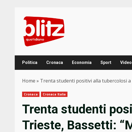
Skip
to
content
Politica
Cronaca
Economia
Sport
Video
Home
»
Trenta studenti positivi alla tubercolosi 
Cronaca
Cronaca Italia
Trenta studenti posit
Trieste, Bassetti: 