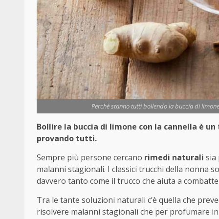
Perché stanno tutti bollendo la buccia di limone
Bollire la buccia di limone con la cannella è un
provando tutti.
Sempre più persone cercano
rimedi naturali
sia 
malanni stagionali. I classici trucchi della nonna 
davvero tanto come il trucco che aiuta a combatte
Tra le tante soluzioni naturali c’è quella che prev
risolvere malanni stagionali che per profumare i