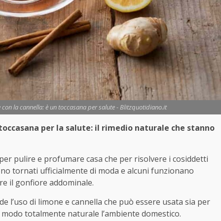
 con la cannella: è un toccasana per salute - Blitzquotidiano.it
 toccasana per la salute: il rimedio naturale che stanno
per pulire e profumare casa che per risolvere i cosiddetti
sono tornati ufficialmente di moda e alcuni funzionano
re il gonfiore addominale.
ede l’uso di limone e cannella che può essere usata sia per
n modo totalmente naturale l’ambiente domestico.