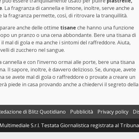
 e può essere tranquillamente usato per pulire
piastrelle,
e
. La fragranza di cannella e limone, inoltre, serve anche a
 la fragranza permette, così, di ritrovare la tranquillità.
reparare anche delle ottime
tisane
che hanno una funzione
 dopo un pranzo o una cena abbondante. Bere una tisana di
 il mal di gola e ma anche i sintomi del raffreddore. Aiuta,
livelli di zucchero nel sangue.
a cannella e con l’inverno ormai alle porte, bere una tisana
. Il sapore, inoltre, è davvero delizioso. Se, dunque, avete
na se avete mal di gola o raffreddore o provate a creare un
à piede in casa provando anche a chiedervi il segreto della
Redazione di Blitz Quotidiano
Pubblicità
Privacy policy
Di
Multimediale S.r.l. Testata Giornalistica registrata al Tribun