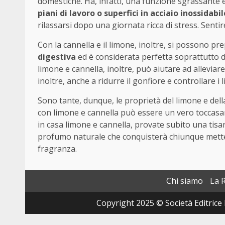
domestiche. Ha, infatti, una funzione sgrassante
piani di lavoro o superfici in acciaio inossidabil
rilassarsi dopo una giornata ricca di stress. Sentire
Con la cannella e il limone, inoltre, si possono p
digestiva
ed è considerata perfetta soprattutto
limone e cannella, inoltre, può aiutare ad alleviare
inoltre, anche a ridurre il gonfiore e controllare i 
Sono tante, dunque, le proprietà del limone e dell
con limone e cannella può essere un vero toccasana
in casa limone e cannella, provate subito una tisa
profumo naturale che conquisterà chiunque metter
fragranza.
Chi siamo
La 
Copyright 2025 © Società Editrice 