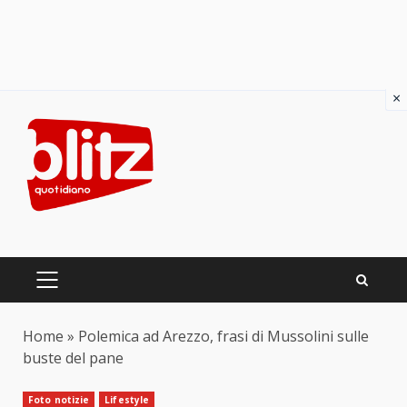
×
Skip
to
content
PRIMARY
MENU
Home
»
Polemica ad Arezzo, frasi di Mussolini sulle
buste del pane
Foto notizie
Lifestyle