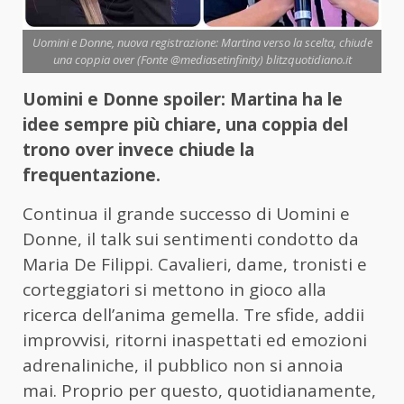
Uomini e Donne, nuova registrazione: Martina verso la scelta, chiude
una coppia over (Fonte @mediasetinfinity) blitzquotidiano.it
Uomini e Donne spoiler: Martina ha le
idee sempre più chiare, una coppia del
trono over invece chiude la
frequentazione.
Continua il grande successo di Uomini e
Donne, il talk sui sentimenti condotto da
Maria De Filippi. Cavalieri, dame, tronisti e
corteggiatori si mettono in gioco alla
ricerca dell’anima gemella. Tre sfide, addii
improvvisi, ritorni inaspettati ed emozioni
adrenaliniche, il pubblico non si annoia
mai. Proprio per questo, quotidianamente,