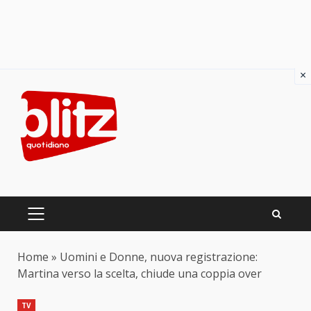
×
Skip
to
content
PRIMARY
MENU
Home
»
Uomini e Donne, nuova registrazione:
Martina verso la scelta, chiude una coppia over
TV